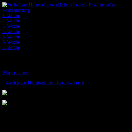
Vorbemerkung
1. Woche
2. Woche
3. Woche
4. Woche
5. Woche
6. Woche
7. Woche
Ein Projekt von Helmut Loder.
Religionspädagoge, Leiter der Abteilu
Texter und Maler, sowie Herausgeber zahlreicher Behelfsmaterialien
Biografisches
«
Zurück zur Hauptseite von LoderNet.com
2007
Fastenzeit ist STEINzeit.