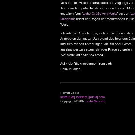
Versuch, die vielen unterschiedlichen Zugänge zur
Jesu durch Impulse für die einzelnen Tage im Mai 
gestalten. Von “
Liebe Grüße von Maria
” bis zur “
La
Madonna
” reicht der Bogen der Meditationen in Bil
Wort.
Ich lade die Besucher ein, sich umzusehen in den
Angeboten der letzten Jahre und des heurigen Jah
und sich mit den Anregungen, ob Bild oder Gebet,
auseinander zu setzen, sich der Frage zu stellen:
Wie stehe ich selbst zu Maria?
Auf viele Rückmeldungen freut sich
Helmut Loder!
Helmut Loder
helmut [at] lodernet [punkt] com
Copyright © 2007
LoderNet.com
.