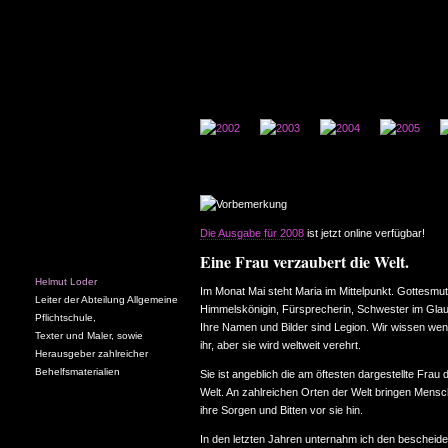
Die Ausgabe für 2008
ist jetzt online verfügbar!
Eine Frau verzaubert die Welt.
Helmut Loder
Im Monat Mai steht Maria im Mittelpunkt. Gottesmut
Leiter der Abteilung Allgemeine
Himmelskönigin, Fürsprecherin, Schwester im Gla
Pflichtschule,
Ihre Namen und Bilder sind Legion. Wir wissen wen
Texter und Maler, sowie
ihr, aber sie wird weltweit verehrt.
Herausgeber zahlreicher
Behelfsmaterialien
Sie ist angeblich die am öftesten dargestellte Frau 
Welt. An zahlreichen Orten der Welt bringen Mens
ihre Sorgen und Bitten vor sie hin.
In den letzten Jahren unternahm ich den bescheid