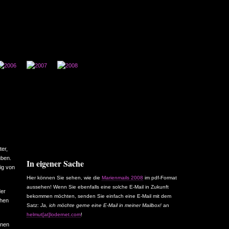
ter,
uben.
In eigener Sache
ig von
Hier können Sie sehen, wie die
Marienmails 2008
im pdf-Format
aussehen! Wenn Sie ebenfalls eine solche E-Mail in Zukunft
der
bekommen möchten, senden Sie einfach eine E-Mail mit dem
chen
Satz:
Ja, ich möchte gerne eine E-Mail in meiner Mailbox!
an
helmut[at]lodernet.com
!
enen