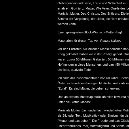
Geborgenheit und Liebe, Treue und Sicherheit zu
erfahren. Gott ist ... Mutter. Wie Vater. Quelle des 
Maria ist Mutter. Des Christus. Des Erlösers. Die le
Stimme der Vergebung, der Liebe, die nicht enttäus
werden kann.
Einen gesegneten Glück-Wunsch-Mutter-Tag!
Materialien für diesen Tag von
Renate Kaiser
:
Vor den Fürbitten: 50 Millionen Menschenleben hat 
Krieg gekostet, haben wir in der Predigt gehört. Da
waren zuvor 50 Millionen Geburten, 50 Millionen ma
Hoffnungen in diese Menschen, und dann 50 Millio
sinnlose, qualvolle Tode.
Ich finde das Zusammenfallen von 60 Jahre Frieden
Österreich und dem heutigen Muttertag mehr als e
"Zufall": Es sind Mütter, die Leben schenken.
Und an diesem Muttertag stelle ich mich bewusst h
unter die Statue Marias:
Maria als Mutter. Ein hundertfach wiederholtes Moti
als Bild oder Text, Musikstück oder Skulptur, du bis
"Mutter und das Leben". Die Freude und das Glück
unzertrennliches Paar, Hoffnungsbild und Sehnsuch