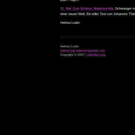
31. Mai: Zum Schluss: Madonna Mia.
Schwanger m
einer neuen Welt. Ein toller Text von Johannes Thie
Helmut Loder
Helmut Loder
helmut [at] lodernet [punkt] com
Copyright © 2007
LoderNet.com
.