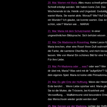
20. Mai: Warten mit Maria.
Alles muss schnell gehe
Schnell erledigt werden. Wir haben keine Zeit. Das
Wochenende ist da. Hektik und Ungeduld. Geduldi
wartet Maria. Sie wartet aktiv. Worauf? Wie? Auf Go
ein Wunder? Ich glaube, sie konnte warten. Das is
schön, oder? Warten wie ... MARIA!
21. Mai: Maria mit dem Schutzmantel.
In einer
ungewöhnlichen Bildsprache. Sich behütet wissen .
22. Mai: Die Madonna im Rosenhag.
Keine Lanze f
Maria brechen, eher eine Rose! Ihren Duft wahrne
die Farbe, die samtene Oberfläche, und mich beza
lassen. Wie von Maria! Ein schönes Bild für eine Fr
Für ihre Liebe.
23. Mai: Pri-Madonna oder ... was?
oder wer? Wer s
dir übel mit, Maria? Was wird mit dir "aufgeführt"? S
dein eigenes Spiel. Maria ist keine eitle Primadonna
24. Mai: Es gibt Orte der Hoffnung.
Wenn der Himme
Erde berührt ... Wenn Liebe spürbar wird. Maria gibt
Sie ist die Mutter, die Trösterin, bei Krankheit und
Verzweiflung, ... Wallfahrtsorte sind besondere Ort
das Menschsein wieder geübt werden darf.
25. Mai: Kerzen vor der Madonna.
Lichter der Hoff