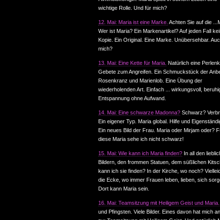
wichtige Rolle. Und für mich?
12. Mai: Maria ist eine Marke.
Achten Sie auf die ..
Wer ist Maria? Ein Markenartikel? Auf jeden Fall ke
Kopie. Ein Original. Eine Marke. Unübersehbar. Auc
mich?
13. Mai: Eine Kette für Maria.
Natürlich eine Perlenk
Gebete zum Angreifen. Ein Schmuckstück der Anb
Rosenkranz und Marienlob. Eine Übung der
wiederholenden Art. Einfach ... wirkungsvoll, beruh
Entspannung ohne Aufwand.
14. Mai: Eine schwarze Madonna?
Schwarz? Verbr
Ein eigener Typ. Maria global. Hilfe und Eigenständi
Ein neues Bild der Frau. Maria oder Mirjam oder? F
diese Maria sehe ich nicht schwarz!
15. Mai: Wie kann ich Maria finden?
In all den liebli
Bildern, den frommen Statuen, dem süßlichen Kits
kann ich sie finden? In der Kirche, wo noch? Vielle
die Ecke, wo immer Frauen leben, lieben, sich sorge
Dort kann Maria sein.
16. Mai: Teamsitzung mit Heiligem Geist und Maria.
und Pfingsten. Viele Bilder. Eines davon hat mich a