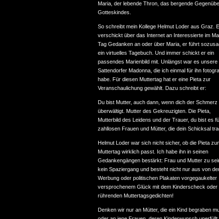
Maria, der lebende Thron, das bergende Gegenübe
Gotteskindes.
So schreibt mein Kollege Helmut Loder aus Graz. E
verschickt über das Internet an Interessierte im Ma
Tag Gedanken an oder über Maria, er führt sozus
ein virtuelles Tagebuch. Und immer schickt er ein
passendes Marienbild mit. Unlängst war es unsere
Sattendorfer Madonna, die ich einmal für ihn fotogra
habe. Für diesen Muttertag hat er eine Pieta zur
Veranschaulichung gewählt. Dazu schreibt er:
Du bist Mutter, auch dann, wenn dich der Schmerz
überwältigt. Mutter des Gekreuzigten. Die Pieta,
Mutterbild des Leidens und der Trauer, du bist es fü
zahllosen Frauen und Mütter, die dein Schicksal tr
Helmut Loder war sich nicht sicher, ob die Pieta z
Muttertag wirklich passt. Ich habe ihn in seinen
Gedankengängen bestärkt: Frau und Mutter zu sein
kein Spaziergang und besteht nicht nur aus von de
Werbung oder politischen Plakaten vorgegaukelter I
versprochenem Glück mit dem Kinderscheck oder
rührenden Muttertagsgedichten!
Denken wir nur an Mütter, die ein Kind begraben m
oder an jene Frauen, deren Kinderwunsch unerfüllt 