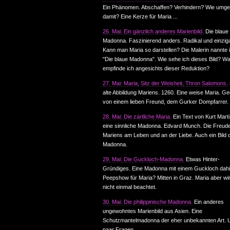
Ein Phänomen. Abschaffen? Verhindern? Wie umg
damit? Eine Kerze für Maria ...
26. Mai: Ein gänzlich anderes Marienbild.
Die blaue
Madonna. Faszinierend anders. Radikal und einziga
Kann man Maria so darstellen? Die Malerin nannte i
"Die blaue Madonna". Wie sehe ich dieses Bild? W
empfinde ich angesichts dieser Reduktion?
27. Mai: Maria, Sitz der Weisheit, Thron Salomons.
alte Abbildung Mariens. 1260. Eine weise Maria. Ge
von einem lieben Freund, dem Gurker Dompfarrer.
28. Mai: Die zärtliche Maria.
Ein Text von Kurt Mart
eine sinnliche Madonna. Edvard Munch. Die Freud
Mariens am Leben und an der Liebe. Auch ein Bild 
Madonna.
29. Mai: Die Guckloch-Madonna.
Etwas Hinter-
Gründiges. Eine Madonna mit einem Guckloch dahi
Peepshow für Maria? Mitten in Graz. Maria aber wi
nicht einmal beachtet.
30. Mai: Die philippinische Madonna.
Ein anderes
ungewohntes Marienbild aus Asien. Eine
Schutzmantelmadonna der eher unbekannten Art. 
paar Fragen.