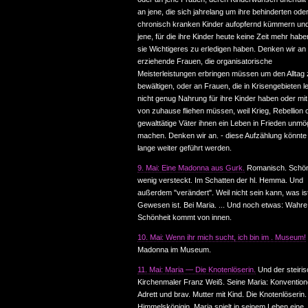
an jene, die sich jahrelang um ihre behinderten ode
chronisch kranken Kinder aufopfernd kümmern un
jene, für die ihre Kinder heute keine Zeit mehr haben
sie Wichtigeres zu erledigen haben. Denken wir an a
erziehende Frauen, die organisatorische
Meisterleistungen erbringen müssen um den Alltag 
bewältigen, oder an Frauen, die in Krisengebieten l
nicht genug Nahrung für ihre Kinder haben oder mit
von zuhause fliehen müssen, weil Krieg, Rebellion 
gewalttätige Väter ihnen ein Leben in Frieden unmö
machen. Denken wir an. - diese Aufzählung könnte
lange weiter geführt werden.
9. Mai: Eine Madonna aus Gurk.
Romanisch. Schön
wenig versteckt. Im Schatten der hl. Hemma. Und
außerdem "verändert". Weil nicht sein kann, was is
Gewesen ist. Bei Maria. ... Und noch etwas: Wahre
Schönheit kommt von innen.
10. Mai: Wenn ihr mich sucht, ich bin im . Museum!
Madonna im Museum.
11. Mai: Maria — Die Knotenlöserin.
Und der steiri
Kirchenmaler Franz Weiß. Seine Maria: Konventione
Adrett und brav. Mutter mit Kind. Die Knotenlöserin.
Himmelskönigin. Maria spielt in seinem Leben eine