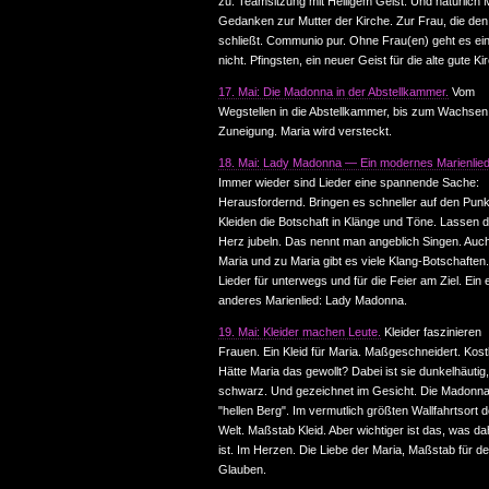
zu: Teamsitzung mit Heiligem Geist. Und natürlich 
Gedanken zur Mutter der Kirche. Zur Frau, die den
schließt. Communio pur. Ohne Frau(en) geht es ei
nicht. Pfingsten, ein neuer Geist für die alte gute Ki
17. Mai: Die Madonna in der Abstellkammer.
Vom
Wegstellen in die Abstellkammer, bis zum Wachsen
Zuneigung. Maria wird versteckt.
18. Mai: Lady Madonna — Ein modernes Marienlie
Immer wieder sind Lieder eine spannende Sache:
Herausfordernd. Bringen es schneller auf den Punk
Kleiden die Botschaft in Klänge und Töne. Lassen 
Herz jubeln. Das nennt man angeblich Singen. Auc
Maria und zu Maria gibt es viele Klang-Botschaften.
Lieder für unterwegs und für die Feier am Ziel. Ein
anderes Marienlied: Lady Madonna.
19. Mai: Kleider machen Leute.
Kleider faszinieren
Frauen. Ein Kleid für Maria. Maßgeschneidert. Kost
Hätte Maria das gewollt? Dabei ist sie dunkelhäutig,
schwarz. Und gezeichnet im Gesicht. Die Madonn
"hellen Berg". Im vermutlich größten Wallfahrtsort d
Welt. Maßstab Kleid. Aber wichtiger ist das, was da
ist. Im Herzen. Die Liebe der Maria, Maßstab für d
Glauben.