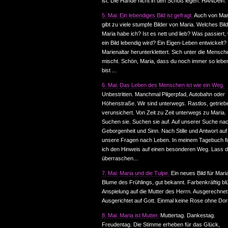
ist. Die Hände nicht in den Schoß legen. HANDeln.
5. Mai: Ein lebendiges Bild ist gefragt.
Auch von Mar
gibt zu viele stumpfe Bilder von Maria. Welches Bil
Maria habe ich? Ist es nett und lieb? Was passiert
ein Bild lebendig wird? Ein Eigen-Leben entwickelt
Marienaltar herunterklettert. Sich unter die Mensch
mischt. Schön, Maria, dass du noch immer so lebe
bist ...
6. Mai: Das Leben des Menschen ist wie ein Weg.
Unbestritten. Manchmal Pilgerpfad, Autobahn oder
Höhenstraße. Wir sind unterwegs. Rastlos, getrieb
verunsichert. Von Zeit zu Zeit unterwegs zu Maria.
Suchen sie. Suchen sie auf. Auf unserer Suche na
Geborgenheit und Sinn. Nach Stille und Antwort auf
unsere Fragen nach Leben. In meinem Tagebuch f
ich den Hinweis auf einen besonderen Weg. Lass d
überraschen...
7. Mai: Maria und die Tulpe.
Ein neues Bild für Mari
Blume des Frühlings, gut bekannt. Farbenkräftig bl
Anspielung auf die Mutter des Herrn. Ausgerechnet
Ausgerichtet auf Gott. Einmal keine Rose ohne Dorn
8. Mai: Maria ist Mutter.
Muttertag. Dankestag.
Freudentag. Die Stimme erheben für das Glück,