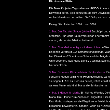
Die einzelnen Blätter:
Die Texte für jeden Tag stehen als
PDF-Dokument
Download bereit. Bitte benutzen Sie zum Download 
rechte Maustaste und wählen Sie “
Ziel speichern un
Dateigröße: Zwischen 100 kb und 350 kb.
1. Mai: Der Tag der (Frauen)Arbeit!
Erschöpft und 
arbeitend. Für Maria kaum vorstellbar. Eher fromm
stumm, als bei der Arbeit schwitzend .
2. Mai: Eine Madonnenfigur mit Geschichte.
In Wien
bisschen versteckt.
Die Dienstbotenmadonna.
Was
hier Dienstbote? Vom tristen Schicksal der Mägde 
Untergebenen. Was Maria damit zu tun hat, kannst
hier nachlesen ...
3. Mai: Ein neues Bild von Maria: Schlossherrin.
Ein
schlanke Madonna mit Kind. Hoch gewuchtet, als w
sie sagen: ER ist es. Der uns befreit, rettet, erlöst.
als eine Mutter mit Kind. Maria, die Schlossherrin.
4. Mai: 3 Hände für Maria.
Ein kleines Wunder. Die f
Maria. Drei Hände zum Zupacken, Angreifen. Eine 
Das Motiv: Hodegetria - die Wegführerin. Vielleicht 
Einladung, bewusster zu handeln, wenn es NOTwe