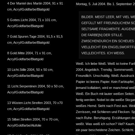
4 Der Mantel des Martin 2004, 91 x 91
Montag, 5. Juli 2004. Bis 1. September 
cm, Acryl/Goldfarbe/Blattgold
BILDER. MEIST LEER, MIT VIEL W
5 Gottes.Licht 2004, 71 x 101 cm,
GEFÜLLT MIT FREUNDLICHEM S
Acryl/Goldfarbe/Blattgold
SELTSAME FRAGMENTE. AUGENB
DIE FARBE[N] DER STILLE.
7 Gold.Spuren.Tage 2004, 91,5 x 91,5
ZWISCHENDURCH EIN SCHEUES 
cm, Acryl/Goldfarbe/Blattgold
VIEL|LEICHT EIN ENGELSWORTF
VIEL|LEICHTES. ICH WEISS.
8 Gold.Mitte 2004, 71 x 91 cm,
Acryl/Goldfarbe/Blattgold
Weiß. Ich liebe Weiß. Weiß ist keine Fa
2004. Angeblich. Trendig. Sommerweiß. E
10 Licht.Stille 2004, 50 x 50 cm,
Freundlich. Unschuldig. Weiß. Ausdruck 
Acryl/Goldfarbe/Blattgold
Papier ist leeres Papier. Kein Farbtupfer,
11 Licht.Serpentinen 2004, 50 x 50 cm,
jemand kollabiert, wird er manchmal wei
Acryl/Goldfarbe/Blattgold
Weiß. Ein Buch mit lauter weißen Seiten
fertig werden. Nobel ist die weiße Sitzga
13 Wüsten.Licht.Streifen 2003, 70 x70
weißes Hemd. Sieht nach Fest aus. Wei
cm, Acryl/Goldfarbe/Blattgold
Zerrissen, mit Schlieren und Flecken. S
nach Ruhe. Beruhigung. Erzählungen der
15 Silber.Streifen 2004, 70 x 70 cm,
weißt. Was weiß ich schon? Viel? Kaum. 
Acryl/Goldfarbe/Alufolie
ein paar bescheidene Zeichen. Schlicht.