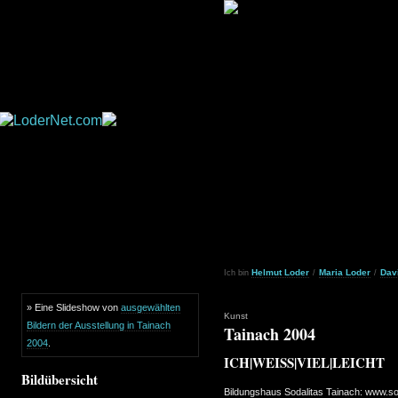
Helmut Loder
Maria Loder
Dav
Ich bin
/
/
» Eine Slideshow von
ausgewählten
Kunst
Bildern der Ausstellung in Tainach
Tainach 2004
2004
.
ICH|WEISS|VIEL|LEICHT
Bildübersicht
Bildungshaus Sodalitas Tainach: www.sod