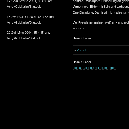
Kontrast, Widerpart. Erinnerung an golde
17 Gold.Straße 2004, 85 x85 cm,
Vornehmes. Bilder mit Stille und Licht u
Acryl/Goldfarbe/Blattgold
Eine Einladung. Damit wir nicht alles s
18 Zweimal Rot 2004, 85 x 85 cm,
Viel Freude mit meinen weißen - und nic
Acryl/Goldfarbe/Blattgold
wünscht
22 Zeit.Mitte 2004, 85 x 85 cm,
Helmut Loder
Acryl/Goldfarbe/Blattgold
«
Zurück
Helmut Loder
helmut [at] lodernet [punkt] com