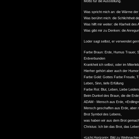
Motto für die Ausstellung.
Was spricht mich an: die Wärme der
Was berührt mich: die Schlichtheit d
Was hilft mir weiter: die Klarheit des
Was gibt mir zu Denken: die Anregu
Loder sagt selbst, er verwendet ger
Farbe Braun: Erde, Humus Trauer, 
Erdverbunden
Krankheit ich selbst, oder im Miterle
Hierher gehört aber auch der Humor
Farbe Gold: Gottes Farbe Freude, T
Leben, Sinn, tiefe Erfüllung
Farbe Rot: Blut, Leben, Liebe Leiden
Beim Dunkel des Braun, die die Erd
ADAM - Mensch aus Erde, «Erdling»
Mensch geschaffen aus Erde, aber m
Brot Symbol des Lebens,
was haben wir aus dem Brot gemach
Christus: Ich bin das Brot, das Leben
«Licht.Horizont»: Bild zu Weihnachte