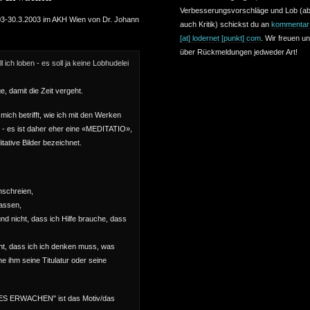
Verbesserungsvorschläge und Lob (a
3-30.3.2003 im AKH Wien von Dr. Johann
auch Kritik) schickst du an
kommentar
[at] lodernet [punkt] com
. Wir freuen u
über Rückmeldungen jedweder Art!
ich loben - es soll ja keine Lobhudelei
, damit die Zeit vergeht.
ich betrifft, wie ich mit den Werken
- es ist daher eher eine «MEDITATIO»,
itative Bilder bezeichnet.
nschreien,
lassen,
 und nicht, dass ich Hilfe brauche, dass
ht, dass ich ich denken muss, was
e ihm seine Titulatur oder seine
 ERWACHEN" ist das Motiv/das