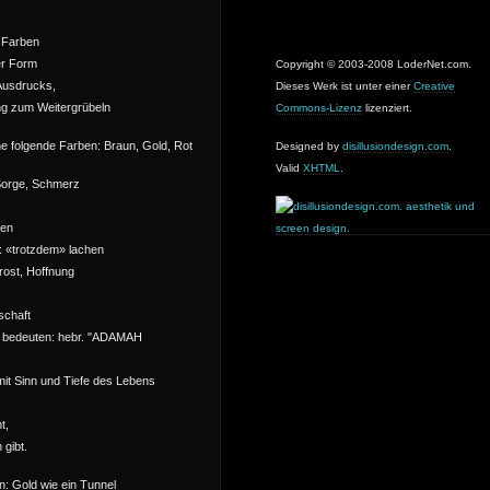
 Farben
er Form
Copyright © 2003-2008 LoderNet.com.
 Ausdrucks,
Dieses Werk ist unter einer
Creative
ng zum Weitergrübeln
Commons-Lizenz
lizenziert.
ne folgende Farben: Braun, Gold, Rot
Designed by
disillusiondesign.com
.
Valid
XHTML
.
Sorge, Schmerz
ben
: «trotzdem» lachen
rost, Hoffnung
schaft
e bedeuten: hebr. "ADAMAH
it Sinn und Tiefe des Lebens
t,
 gibt.
n: Gold wie ein Tunnel