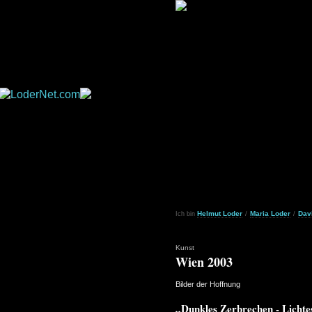
Helmut Loder
Maria Loder
Dav
Ich bin
/
/
Kunst
Wien 2003
Bilder der Hoffnung
„Dunkles Zerbrechen - Licht