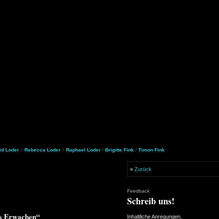
id Loder
Rebecca Loder
Raphael Loder
Brigitte Fink
Timon Fink
/
/
/
/
«
Zurück
Feedback
Schreib uns!
es Erwachen“
Inhaltliche Anregungen,