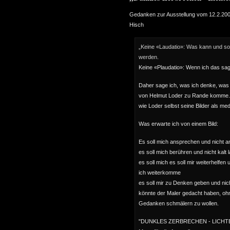
Gedanken zur Ausstellung vom 12.2.200
Hisch
„Keine «Laudatio»: Was kann und soll 
werden.
Keine «Plaudatio»: Wenn ich das sage
Daher sage ich, was ich denke, was m
von Helmut Loder zu Rande komme. 
wie Loder selbst seine Bilder als med
Was erwarte ich von einem Bild:
Es soll mich ansprechen und nicht a
es soll mich berühren und nicht kalt 
es soll mich es soll mir weiterhelfen
ich weiterkomme
es soll mir zu Denken geben und nic
könnte der Maler gedacht haben, ohn
Gedanken schmälern zu wollen.
"DUNKLES ZERBRECHEN - LICHTES