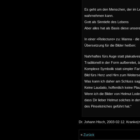
Es geht um den Menschen, der im Le
wahrnehmen kann.
Gott als Sinntiefe des Lebens
Aber alles hat als Basis diese unsere
In einer «Relecture» zu: Manna - die
Übersetzung für die Bilder heißen:
Nahrhaftes fürs Auge statt plakative
Traditionell in der Form aufbereitet, ä
Komplexe Symbolik statt simpler Fa
Bild fürs Herz und Hirn zum Weiters
Was kann ich daher am Schluss sag
Keine Laudatio, hoffentlich keine Pla
Wenn ich die Bilder von Helmut Lod
dass Dir lieber Helmut solches in d
des Pinselstriches geführt hat.“
Dr. Johann Hisch, 2003-02-12. Kranke(
«
Zurück